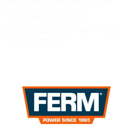
Ieder klant krijgt dezelfde aandacht en service.
Wij hebben geen 9 tot 5 mentaliteit.
80% van onze nieuwe klanten vinden hun weg naar
ons via bestaande klanten.