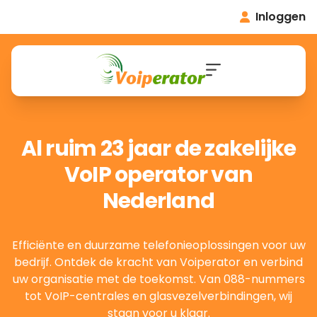
Inloggen
Al ruim 23 jaar de zakelijke
VoIP operator van
Nederland
Efficiënte en duurzame telefonieoplossingen voor uw
bedrijf. Ontdek de kracht van Voiperator en verbind
uw organisatie met de toekomst. Van 088-nummers
tot VoIP-centrales en glasvezelverbindingen, wij
staan voor u klaar.