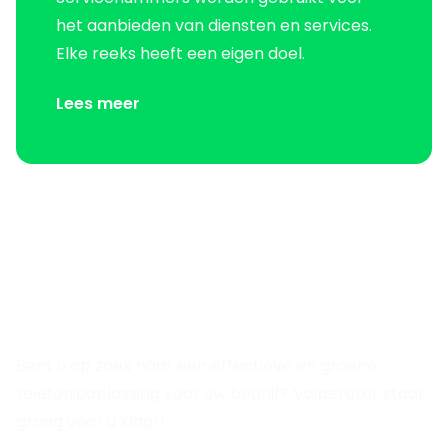
het aanbieden van diensten en services.
Elke reeks heeft een eigen doel.
Lees meer
Voiperator staat voor groene
communicatie
Bent u op zoek naar een effectieve en groene
telefonieoplossing voor uw bedrijf? Voiperator staat
graag voor u klaar!